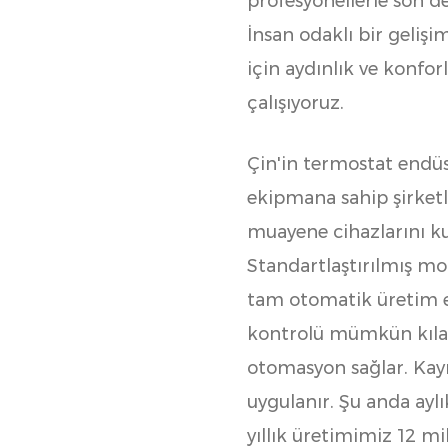
profesyonellerle son d
İnsan odaklı bir gelişi
için aydınlık ve konfo
çalışıyoruz.
Çin'in termostat endü
ekipmana sahip şirketle
muayene cihazlarını kul
Standartlaştırılmış mo
tam otomatik üretim ek
kontrolü mümkün kılar
otomasyon sağlar. Kayn
uygulanır. Şu anda ayl
yıllık üretimimiz 12 mi