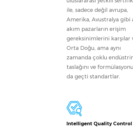
UL, TUV, CE, CQC, vb gibi
uluslararası yetkili sertifi
ile, sadece değil avrupa,
Amerika, Avustralya gibi
akım pazarların erişim
gereksinimlerini karşılar 
Orta Doğu, ama aynı
zamanda çoklu endüstri
taslağını ve formülasyon
da geçti standartlar.