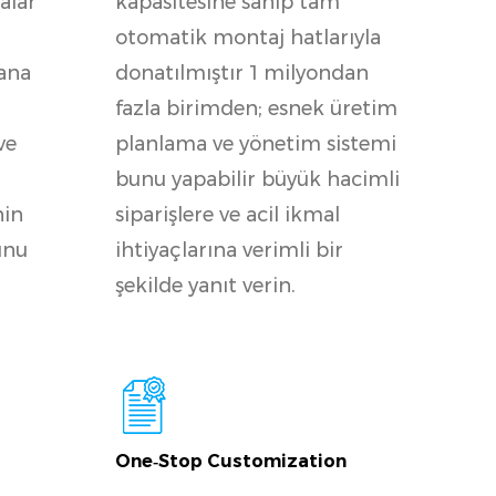
Şirket, aylık üretim
kalar
kapasitesine sahip tam
otomatik montaj hatlarıyla
 ana
donatılmıştır 1 milyondan
fazla birimden; esnek üretim
ve
planlama ve yönetim sistemi
bunu yapabilir büyük hacimli
nin
siparişlere ve acil ikmal
unu
ihtiyaçlarına verimli bir
şekilde yanıt verin.