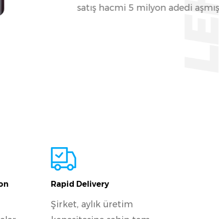
değişime öncülük etti ve yurtdışı
girmeye çalışmaya başladı.
on
Rapid Delivery