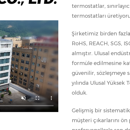
O., LTD.
termostatlar, sınırlayı
termostatları üretiyoru
Şirketimiz birden fazl
RoHS, REACH, SGS, ISO 
almıştır. Ulusal endüst
formüle edilmesine katı
güvenilir, sözleşmeye s
yılında Ulusal Yüksek T
olduk.
Gelişmiş bir sistemat
müşteri çıkarlarını ön