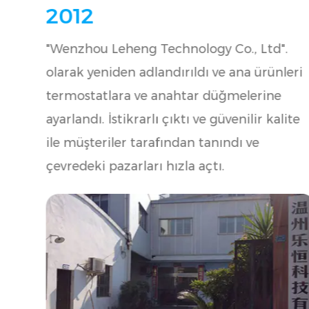
Bilim ve teknolojinin gelişmesi ve zamanın
ilerlemesi ile üretim hatlarını, otomasyon
ekipmanlarını, enjeksiyon kalıplama
makinelerini ve diğer mekanik ekipmanlar
tanıttık. Ürünlerimiz ve hizmetlerimiz
giderek olgunlaştı ve yavaş yavaş ulusal
pazara giriyor. Ürünlerimizin yıllık toplam
satış hacmi 5 milyon adedi aşmıştır.