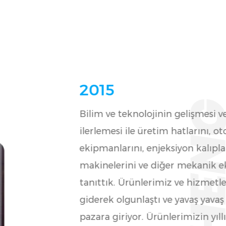
ı
2016
Şirket ölçeğini genişleterek eski
yenisine geçti. Yeni fabrika 9.230
metrekarelik bir alanı kaplıyor. İ
hızlı büyümesi ve pazar payının s
genişlemesiyle şirket yeni bir nite