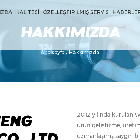
IZDA
KALITESI
ÖZELLEŞTIRILMIŞ SERVIS
HABERLE
HAKKIMIZDA
Ana sayfa
/
Hakkımızda
2012 yılında kurulan 
HENG
ürün geliştirme, üreti
uzmanlaşmış saygın bir