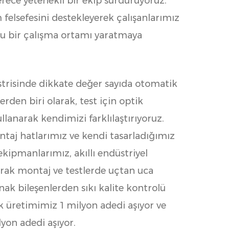
erece yetenekli bir ekip sürdürüyoruz.
m felsefesini destekleyerek çalışanlarımız
rlu bir çalışma ortamı yaratmaya
strisinde dikkate değer sayıda otomatik
rden biri olarak, test için optik
lanarak kendimizi farklılaştırıyoruz.
ntaj hatlarımız ve kendi tasarladığımız
ipmanlarımız, akıllı endüstriyel
ak montaj ve testlerde uçtan uca
ak bileşenlerden sıkı kalite kontrolü
ık üretimimiz 1 milyon adedi aşıyor ve
lyon adedi aşıyor.